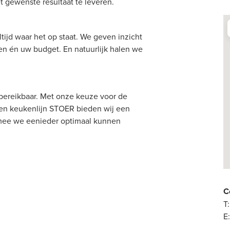
t gewenste resultaat te leveren.
tijd waar het op staat. We geven inzicht
en én uw budget. En natuurlijk halen we
bereikbaar. Met onze keuze voor de
gen keukenlijn STOER bieden wij een
mee we eenieder optimaal kunnen
C
T:
E