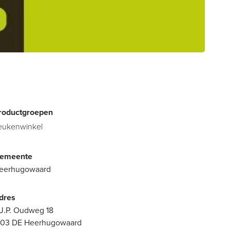
roductgroepen
eukenwinkel
emeente
eerhugowaard
dres
.J.P. Oudweg 18
703 DE Heerhugowaard