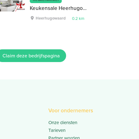
Keukensale Heerhugowaard
Heerhugowaard
0.2 km
Claim deze bedrijfspagina
Voor ondernemers
Onze diensten
Tarieven
Partner worden