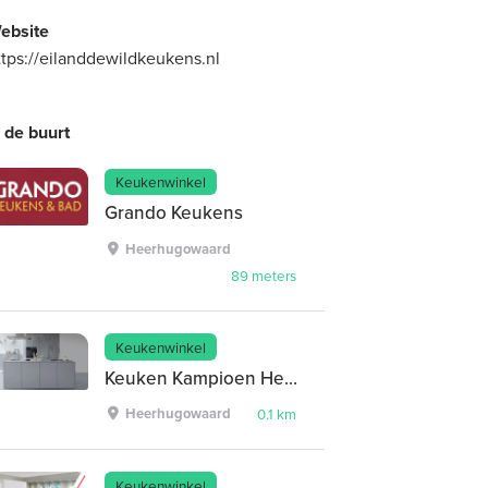
ebsite
ttps://eilanddewildkeukens.nl
n de buurt
Keukenwinkel
Grando Keukens
Heerhugowaard
89 meters
Keukenwinkel
Keuken Kampioen Heerhugowaard
Heerhugowaard
0.1 km
Keukenwinkel