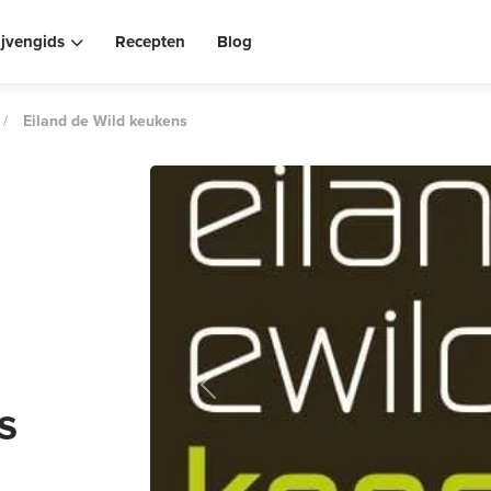
ijvengids
Recepten
Blog
/
Eiland de Wild keukens
Previous
s