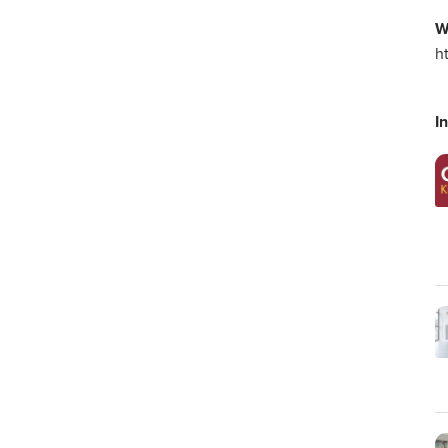
W
h
I