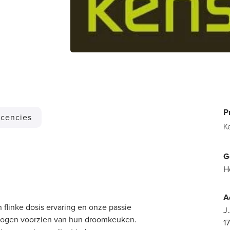
P
cencies
K
G
H
A
flinke dosis ervaring en onze passie
J
 mogen voorzien van hun droomkeuken.
1