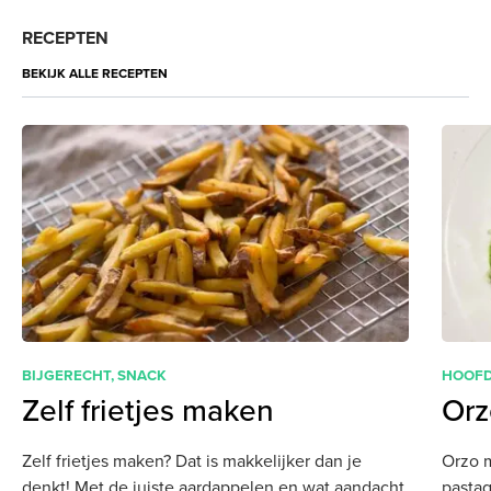
RECEPTEN
BEKIJK ALLE RECEPTEN
BIJGERECHT
,
SNACK
HOOF
Zelf frietjes maken
Orz
Zelf frietjes maken? Dat is makkelijker dan je
Orzo m
denkt! Met de juiste aardappelen en wat aandacht
pastag