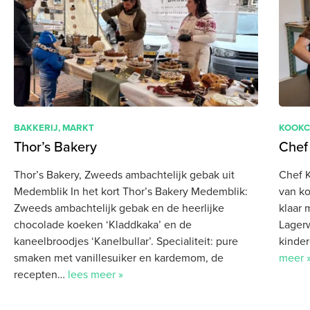
BAKKERIJ
,
MARKT
KOOKC
Thor’s Bakery
Chef
Thor’s Bakery, Zweeds ambachtelijk gebak uit
Chef 
Medemblik In het kort Thor’s Bakery Medemblik:
van ko
Zweeds ambachtelijk gebak en de heerlijke
klaar 
chocolade koeken ‘Kladdkaka’ en de
Lagerw
kaneelbroodjes ‘Kanelbullar’. Specialiteit: pure
kinde
smaken met vanillesuiker en kardemom, de
meer 
recepten…
lees meer »