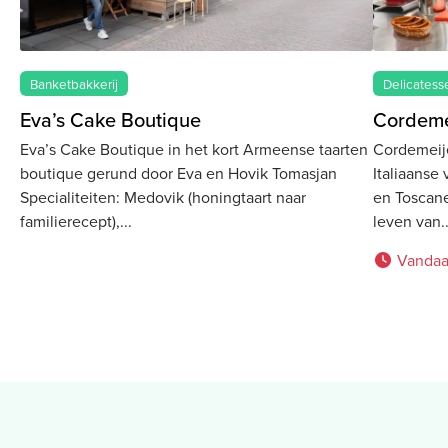
Banketbakkerij
Delicatess
Eva’s Cake Boutique
Cordeme
Eva’s Cake Boutique in het kort Armeense taarten
Cordemeije
boutique gerund door Eva en Hovik Tomasjan
Italiaanse
Specialiteiten: Medovik (honingtaart naar
en Toscane
familierecept),
leven van
Vandaa