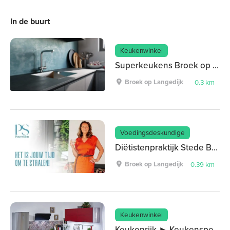
In de buurt
Keukenwinkel
Superkeukens Broek op Langedijk
Broek op Langedijk
0.3 km
Voedingsdeskundige
Diëtistenpraktijk Stede Broec
Broek op Langedijk
0.39 km
Keukenwinkel
Keukenrijk ► Keukenspeciaalzaak Broek op Langedijk