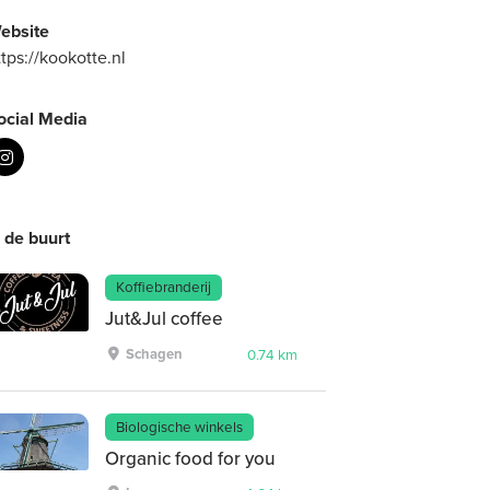
ebsite
ttps://kookotte.nl
ocial Media
n de buurt
Koffiebranderij
Jut&Jul coffee
Schagen
0.74 km
Biologische winkels
Organic food for you