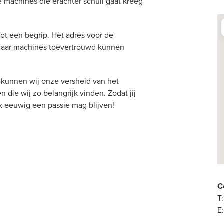
 machines die erachter schuil gaat kreeg
 tot een begrip. Hèt adres voor de
k waar machines toevertrouwd kunnen
 kunnen wij onze versheid van het
 die wij zo belangrijk vinden. Zodat jij
erk eeuwig een passie mag blijven!
C
T
E