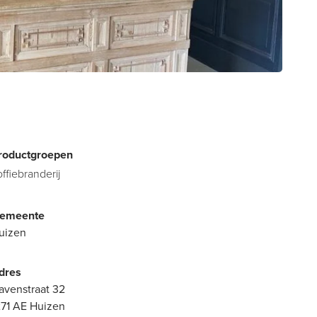
roductgroepen
offiebranderij
emeente
uizen
dres
avenstraat 32
271 AE Huizen