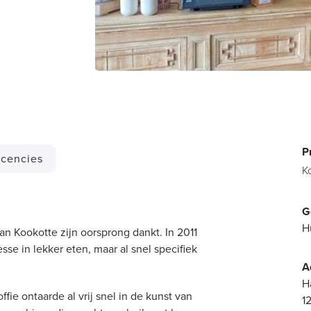
P
cencies
K
G
H
n Kookotte zijn oorsprong dankt. In 2011
se in lekker eten, maar al snel specifiek
A
H
ie ontaarde al vrij snel in de kunst van
1