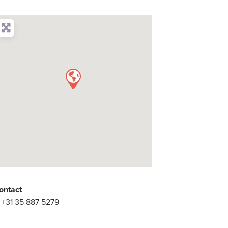
ontact
:
+31 35 887 5279
: