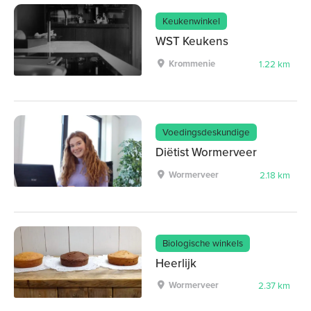
Keukenwinkel
WST Keukens
Krommenie
1.22 km
Voedingsdeskundige
Diëtist Wormerveer
Wormerveer
2.18 km
Biologische winkels
Heerlijk
Wormerveer
2.37 km