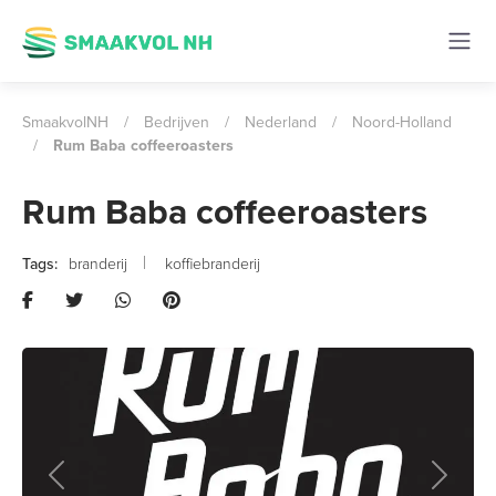
SmaakvolNH
/
Bedrijven
/
Nederland
/
Noord-Holland
/
Rum Baba coffeeroasters
Rum Baba coffeeroasters
branderij
koffiebranderij
Previous
Next