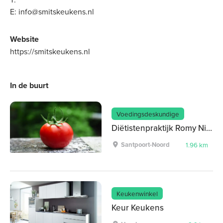
E:
info@smitskeukens.nl
Website
https://smitskeukens.nl
In de buurt
Voedingsdeskundige
Diëtistenpraktijk Romy Nijssen
Santpoort-Noord
1.96 km
Keukenwinkel
Keur Keukens