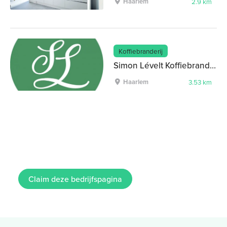
Haarlem
2.9 km
Koffiebranderij
Simon Lévelt Koffiebranderij en Theehandel
Haarlem
3.53 km
Claim deze bedrijfspagina