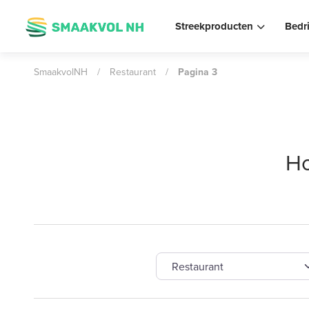
Streekproducten
Bedr
SmaakvolNH
/
Restaurant
/
Pagina 3
Ho
Selecteer een category