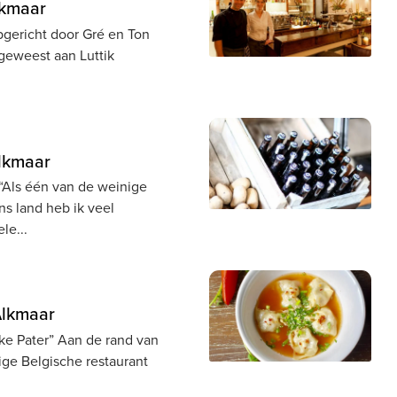
lkmaar
pgericht door Gré en Ton
 geweest aan Luttik
Alkmaar
“Als één van de weinige
ns land heb ik veel
ele
 Alkmaar
jke Pater” Aan de rand van
ige Belgische restaurant