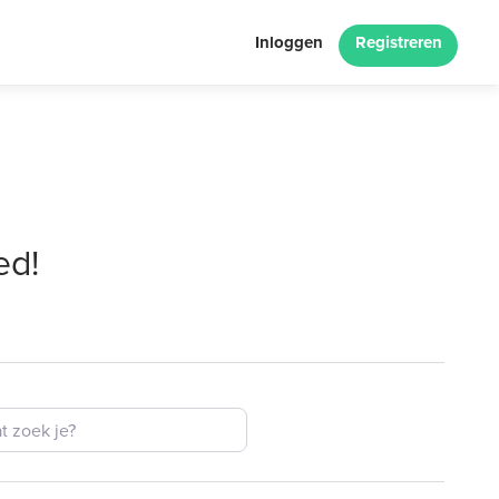
Inloggen
Registreren
ed!
k je?