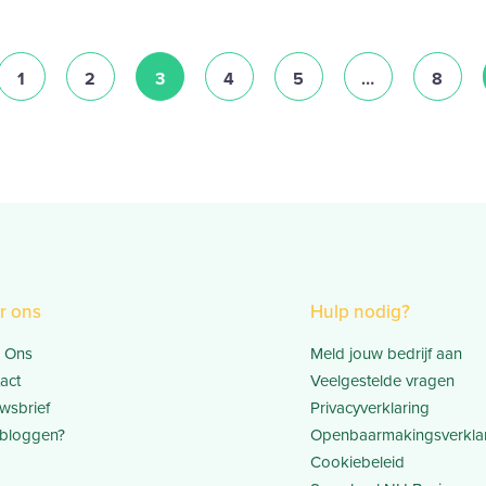
TS
1
2
3
4
5
…
8
r ons
Hulp nodig?
 Ons
Meld jouw bedrijf aan
act
Veelgestelde vragen
wsbrief
Privacyverklaring
bloggen?
Openbaarmakingsverkla
Cookiebeleid