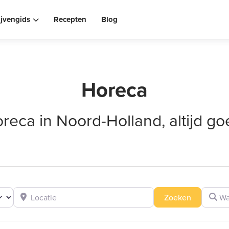
ijvengids
Recepten
Blog
Horeca
reca in Noord-Holland, altijd go
Locatie
Wat zoe
Zoeken
Zoeken