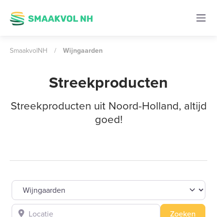
SmaakvolNH
/
Wijngaarden
Streekproducten
Streekproducten uit Noord-Holland, altijd
goed!
Filter op product
Locatie
Zoeke
Zoeken