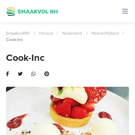
SmaakvolNH
/
Horeca
/
Nederland
/
Noord-Holland
/
Cook-Inc
Cook-Inc
Previous
Next