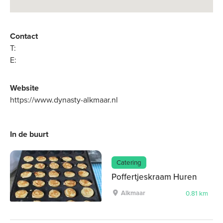
Contact
T:
E:
Website
https://www.dynasty-alkmaar.nl
In de buurt
Catering
Poffertjeskraam Huren
Alkmaar
0.81 km