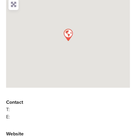
Contact
T:
E:
Website