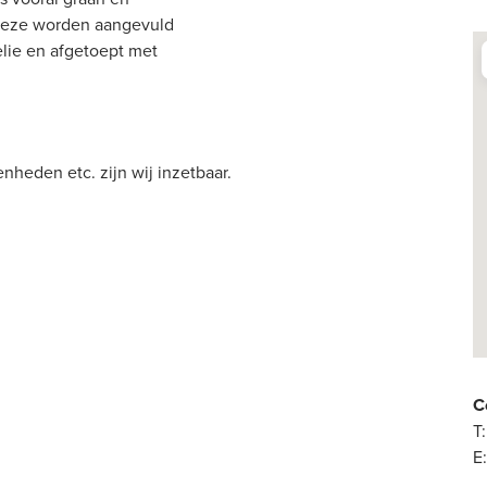
 Deze worden aangevuld
elie en afgetoept met
enheden etc. zijn wij inzetbaar.
C
T:
E