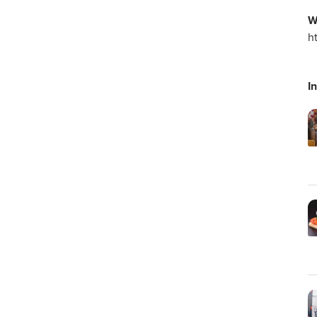
W
h
I