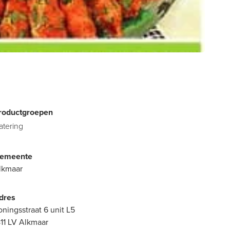
roductgroepen
atering
emeente
lkmaar
dres
oningsstraat 6 unit L5
811 LV Alkmaar