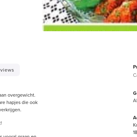
P
views
C
G
aan overgewicht.
A
are hapjes die ook
verkrijgen.
A
!
K
1
s vooral graan en