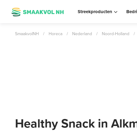
Streekproducten
Bedr
SmaakvolNH
/
Horeca
/
Nederland
/
Noord-Holland
/
Healthy Snack in Alk