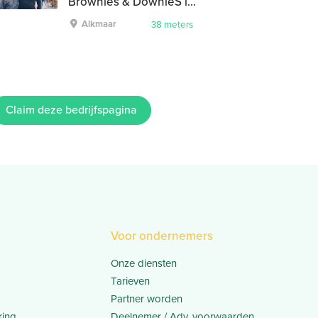
Brownies & DownieS in Alkmaar
Alkmaar
38 meters
Claim deze bedrijfspagina
Voor ondernemers
Onze diensten
Tarieven
Partner worden
ring
Deelnemer / Adv. voorwaarden