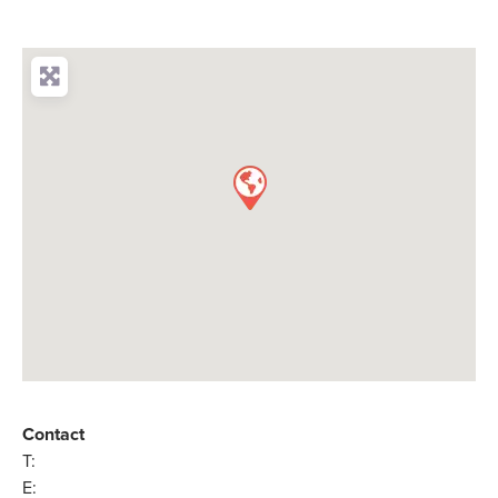
Contact
T:
E: