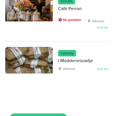
Eetcafe
Café Perron
Nu gesloten
:
Alkmaar
0.14 km
Catering
t Moddervrouwtje
Alkmaar
0.15 km