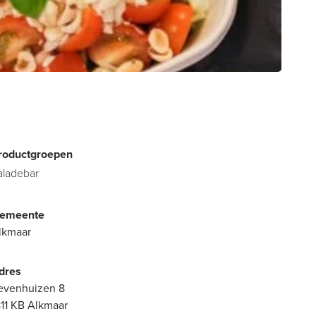
roductgroepen
aladebar
emeente
lkmaar
dres
evenhuizen 8
811 KB Alkmaar