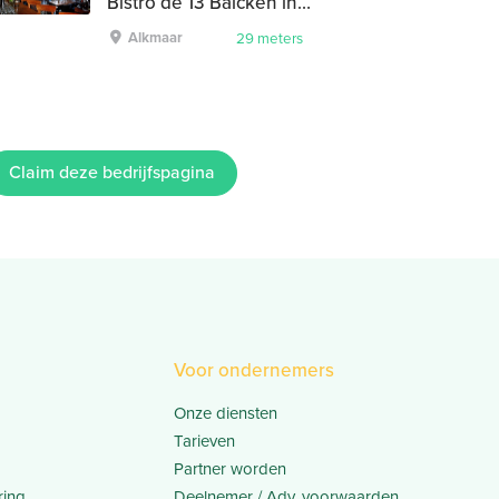
Bistro de 13 Balcken in Alkmaar
Alkmaar
29 meters
Claim deze bedrijfspagina
Voor ondernemers
Onze diensten
Tarieven
Partner worden
ring
Deelnemer / Adv. voorwaarden