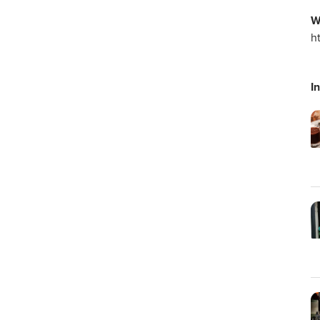
W
h
I