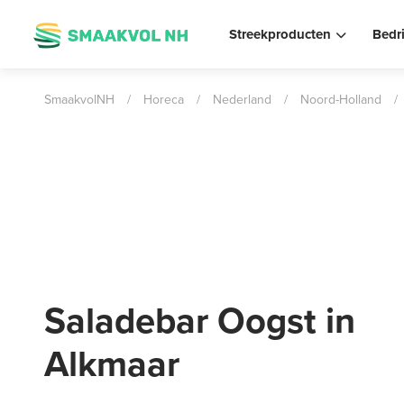
Streekproducten
Bedr
SmaakvolNH
/
Horeca
/
Nederland
/
Noord-Holland
/
Saladebar Oogst in
Alkmaar