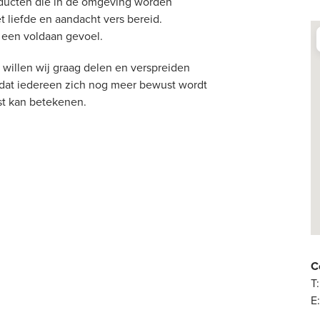
oducten die in de omgeving worden
 liefde en aandacht vers bereid.
t een voldaan gevoel.
 willen wij graag delen en verspreiden
dat iedereen zich nog meer bewust wordt
st kan betekenen.
C
T:
E