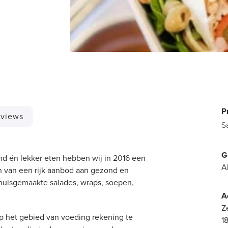
P
views
S
G
nd én lekker eten hebben wij in 2016 een
A
en van een rijk aanbod aan gezond en
 huisgemaakte salades, wraps, soepen,
A
Z
p het gebied van voeding rekening te
1