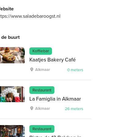
ebsite
ttps://www.saladebaroogst.nl
n de buurt
Koffiebar
Kaatjes Bakery Café
Alkmaar
0 meters
Restaurant
La Famiglia in Alkmaar
Alkmaar
26 meters
Restaurant