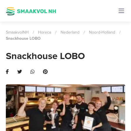
SmaakvolNH
/
Horeca
/
Nederland
/
Noord-Holland
/
Snackhouse LOBO
Snackhouse LOBO
Previous
Next