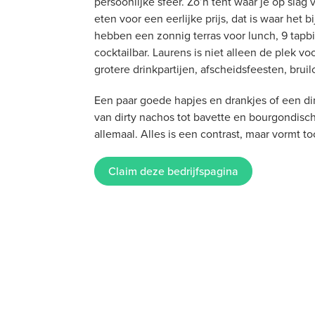
persoonlijke sfeer. Zo’n tent waar je op slag
eten voor een eerlijke prijs, dat is waar het b
hebben een zonnig terras voor lunch, 9 tapb
cocktailbar. Laurens is niet alleen de plek vo
grotere drinkpartijen, afscheidsfeesten, brui
Een paar goede hapjes en drankjes of een d
van dirty nachos tot bavette en bourgondisc
allemaal. Alles is een contrast, maar vormt to
Claim deze bedrijfspagina