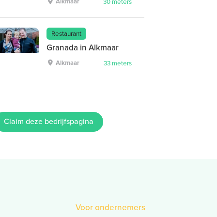
Alkmaar
30 meters
Restaurant
Granada in Alkmaar
Alkmaar
33 meters
Claim deze bedrijfspagina
Voor ondernemers