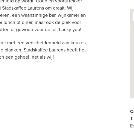
 verliefd op wordt. Goed en vooral lekker
ij Stadskaffee Laurens om draait. Wij
ieren, een waanzinnige bar, wijnkamer en
or lunch of diner, maar ook de plek voor
loften of gewoon voor de lol. Lucky you!
iner met een verscheidenheid aan keuzes,
he planken. Stadskaffee Laurens heeft het
ch een geheel, net als wij!
C
T:
E