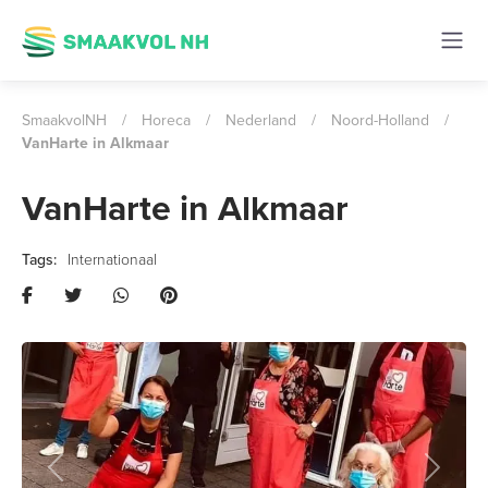
SmaakvolNH
/
Horeca
/
Nederland
/
Noord-Holland
/
VanHarte in Alkmaar
VanHarte in Alkmaar
Internationaal
Previous
Next