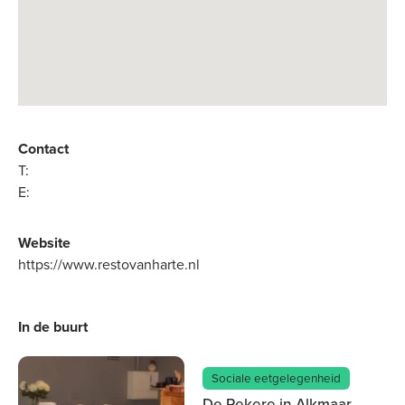
Contact
T:
E:
Website
https://www.restovanharte.nl
In de buurt
Sociale eetgelegenheid
De Rekere in Alkmaar