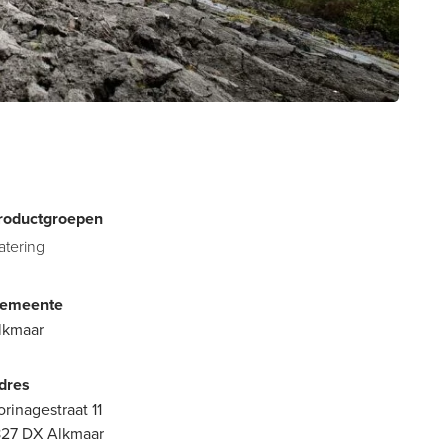
roductgroepen
atering
emeente
lkmaar
dres
orinagestraat 11
827 DX Alkmaar