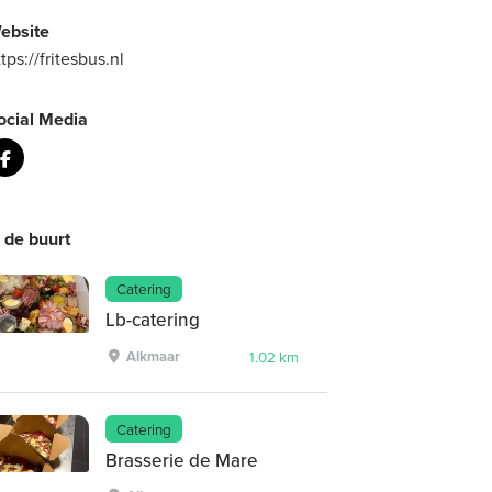
ebsite
tps://fritesbus.nl
ocial Media
n de buurt
Catering
Lb-catering
Alkmaar
1.02 km
Catering
Brasserie de Mare