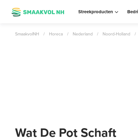
Streekproducten
Bedr
SmaakvolNH
/
Horeca
/
Nederland
/
Noord-Holland
/
Wat De Pot Schaft