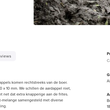
P
views
C
G
A
rdappels komen rechtstreeks van de boer.
0 x 10 mm. We schillen de aardappel niet,
t net dat extra knapperige aan de frites.
A
ut-melange samengesteld met diverse
B
ing.
1