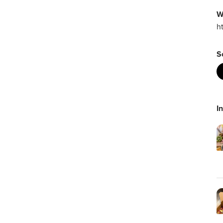
W
ht
S
I