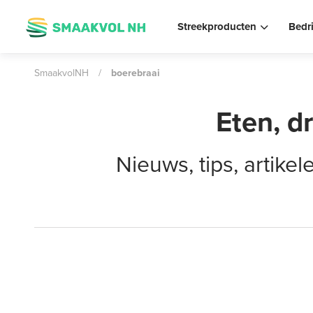
Streekproducten
Bedr
SmaakvolNH
/
boerebraai
Eten, d
Nieuws, tips, artik