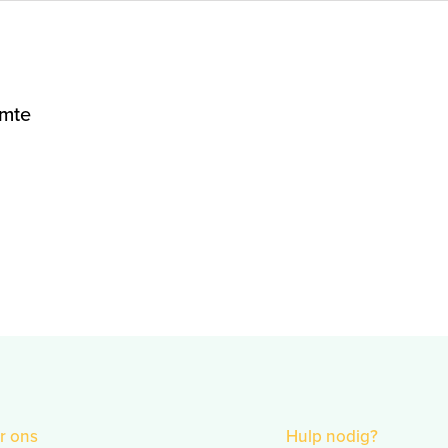
mte
r ons
Hulp nodig?