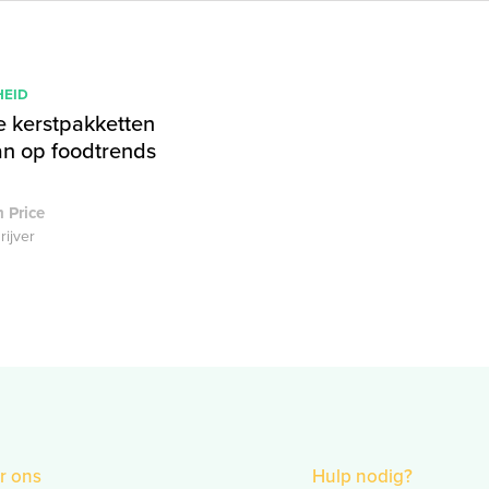
EID
e kerstpakketten
an op foodtrends
 Price
rijver
r ons
Hulp nodig?