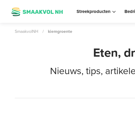
Streekproducten
Bedr
SmaakvolNH
/
kiemgroente
Eten, d
Nieuws, tips, artik