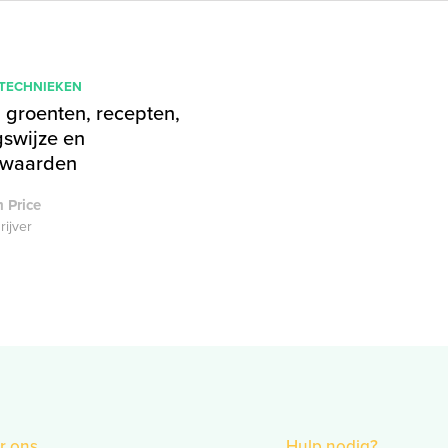
 TECHNIEKEN
 groenten, recepten,
gswijze en
swaarden
 Price
rijver
r ons
Hulp nodig?