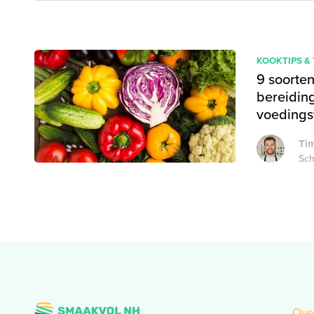
KOOKTIPS &
9 soorten
bereidin
voeding
Tim
Sch
Ove