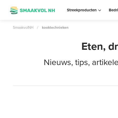
Streekproducten
Bedr
SmaakvolNH
/
kooktechnieken
Eten, d
Nieuws, tips, artik