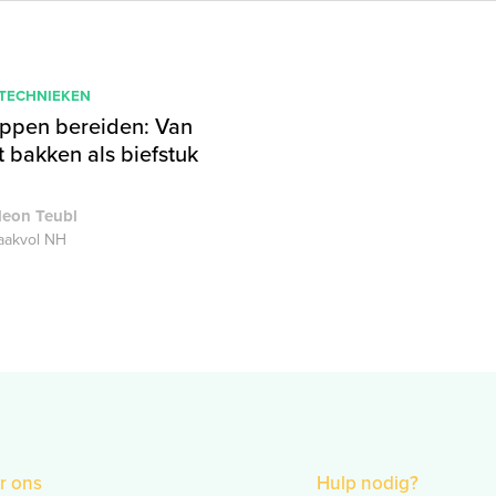
 TECHNIEKEN
appen bereiden: Van
t bakken als biefstuk
deon Teubl
akvol NH
r ons
Hulp nodig?