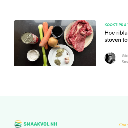
KOOKTIPS &
Hoe ribl
stoven to
Gi
Sma
Ove