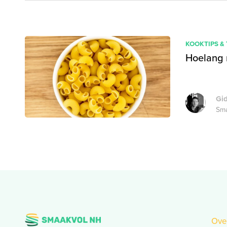
KOOKTIPS &
Hoelang 
Gi
Sma
Ove