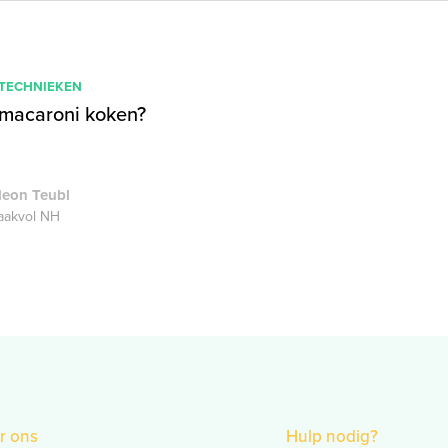
 TECHNIEKEN
macaroni koken?
deon Teubl
akvol NH
r ons
Hulp nodig?