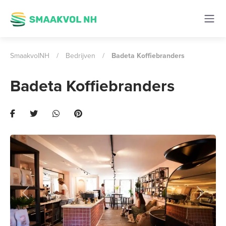
SmaakvolNH
/
Bedrijven
/
Badeta Koffiebranders
Badeta Koffiebranders
Previous
Next