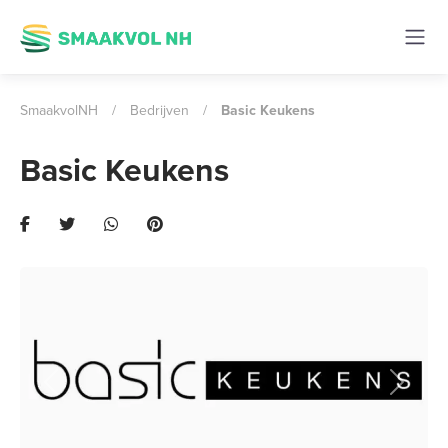
SmaakvolNH
/
Bedrijven
/
Basic Keukens
Basic Keukens
Previous
Next