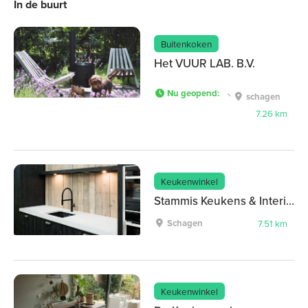
In de buurt
Buitenkoken
Het VUUR LAB. B.V.
Nu geopend
:
schagen
7.26 km
Keukenwinkel
Stammis Keukens & Interieur
Schagen
7.51 km
Keukenwinkel