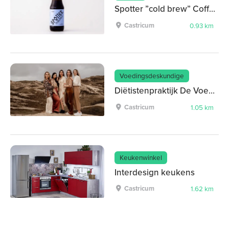
Spotter ”cold brew” Coffee
Castricum
0.93 km
Voedingsdeskundige
Diëtistenpraktijk De Voedingstuin
Castricum
1.05 km
Keukenwinkel
Interdesign keukens
Castricum
1.62 km