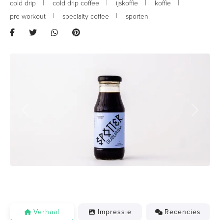
cold drip
cold drip coffee
ijskoffie
koffie
pre workout
specialty coffee
sporten
Previous
Next
Verhaal
Impressie
Recencies