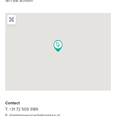
1871 EB Schoorl
Contact
T:
+31 72 509 3189
E:
klantenservice@ekoplaza.nl