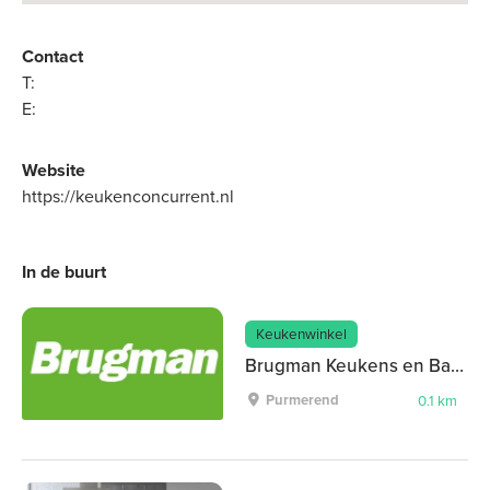
Contact
T:
E:
Website
https://keukenconcurrent.nl
In de buurt
Keukenwinkel
Brugman Keukens en Badkamers Purmerend
Purmerend
0.1 km