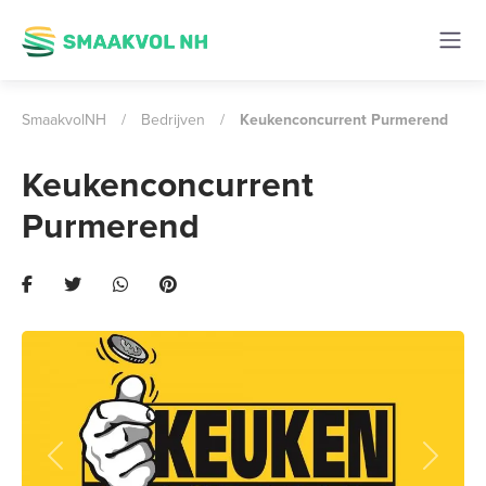
SmaakvolNH
/
Bedrijven
/
Keukenconcurrent Purmerend
Keukenconcurrent
Purmerend
Previous
Next