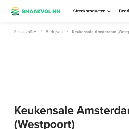
Streekproducten
Bedr
SmaakvolNH
/
Bedrijven
/
Keukensale Amsterdam (Westp
Keukensale Amsterd
(Westpoort)