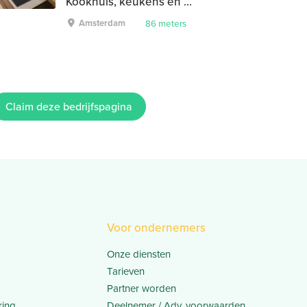
Kookhuis, keukens en inbouwapparatuur
Amsterdam
86 meters
Claim deze bedrijfspagina
Voor ondernemers
Onze diensten
Tarieven
Partner worden
ring
Deelnemer / Adv. voorwaarden