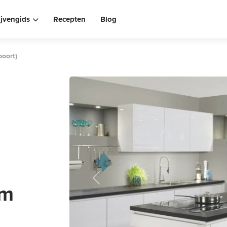
ijvengids
Recepten
Blog
oort)
Previous
am