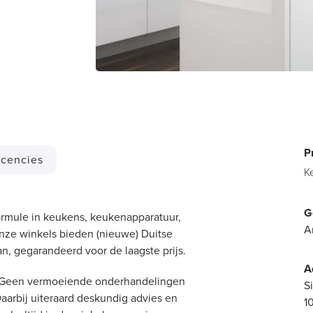
P
cencies
K
G
ormule in keukens, keukenapparatuur,
A
nze winkels bieden (nieuwe) Duitse
n, gegarandeerd voor de laagste prijs.
A
nt. Geen vermoeiende onderhandelingen
S
 Daarbij uiteraard deskundig advies en
1