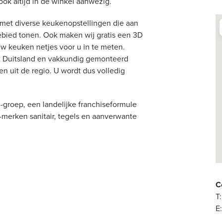
ook altijd in de winkel aanwezig.
et diverse keukenopstellingen die aan
ebied tonen. Ook maken wij gratis een 3D
uw keuken netjes voor u in te meten.
t Duitsland en vakkundig gemonteerd
n uit de regio. U wordt dus volledig
groep, een landelijke franchiseformule
-merken sanitair, tegels en aanverwante
C
T:
E