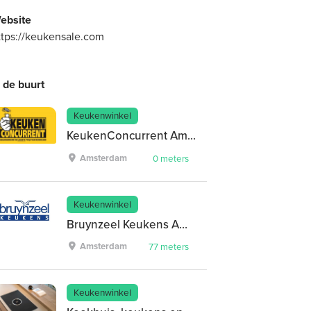
ebsite
ttps://keukensale.com
n de buurt
Keukenwinkel
KeukenConcurrent Amsterdam-Westpoort
Amsterdam
0 meters
Keukenwinkel
Bruynzeel Keukens Amsterdam Westpoort
Amsterdam
77 meters
Keukenwinkel