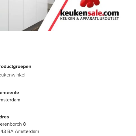
roductgroepen
eukenwinkel
emeente
msterdam
dres
ierenborch 8
043 BA Amsterdam