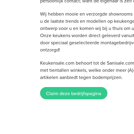
persoonlijk contact; want de eigenaar is zelf 
Wij hebben mooie en verzorgde showrooms m
u de laatste trends en modellen op keukeng
ontwerp voor u en komen wij bij u thuis om 
Onze keukens worden direct geleverd vanui
door speciaal geselecteerde montagebedrijve
ontzorgd!
Keukensale.com behoort tot de Sanisale.com-
met tientallen winkels, welke onder meer (A)
artikelen aanbiedt tegen bodemprijzen.
Claim deze bedrijfspagina