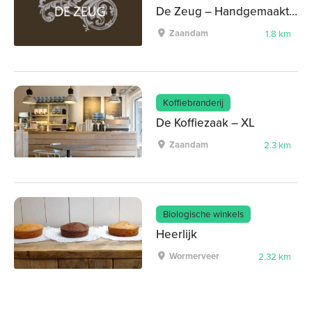
De Zeug – Handgemaakte keukens, MA/DI/WOE open op afspraak
Zaandam
1.8 km
Koffiebranderij
De Koffiezaak – XL
Zaandam
2.3 km
Biologische winkels
Heerlijk
Wormerveer
2.32 km