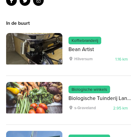
In de buurt
Koffiebranderij
Bean Artist
Hilversum
1.16 km
Biologische winkels
Biologische Tuinderij Land en Boschzigt
s-Graveland
2.95 km