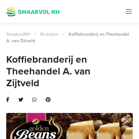
SmaakvolNH
/
Bedrijven
/
Koffiebranderij en Theehandel
A. van Zijtveld
Koffiebranderij en
Theehandel A. van
Zijtveld