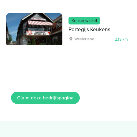
Keukenwinkel
Portegijs Keukens
Westerland
2.13 km
Claim deze bedrijfspagina