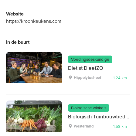
Website
https://kroonkeukens.com
In de buurt
Voedingsdeskundige
Dietist DieetZO
Hippolytushoef
1.24 km
Biologische winkels
Biologisch Tuinbouwbedrijf De Hippolytushoeve
Westerland
1.58 km