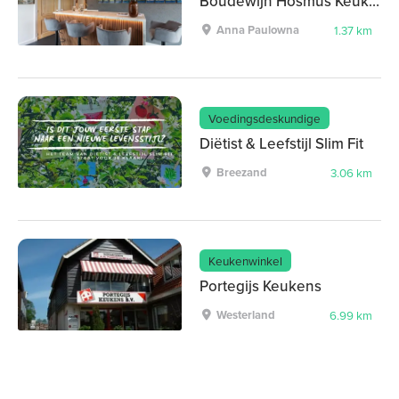
Boudewijn Hosmus Keukenambacht
Anna Paulowna
1.37 km
Voedingsdeskundige
Diëtist & Leefstijl Slim Fit
Breezand
3.06 km
Keukenwinkel
Portegijs Keukens
Westerland
6.99 km