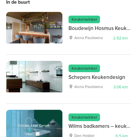
In de buurt
Keukenwinkel
Boudewijn Hosmus Keukenambacht
Anna Paulowna
2.92 km
Keukenwinkel
Schepers Keukendesign
Anna Paulowna
3.06 km
Keukenwinkel
Wilms badkamers – keukens
Den Helder
6.5 km