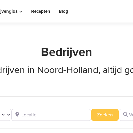
ijvengids
Recepten
Blog
Bedrijven
rijven in Noord-Holland, altijd g
Locatie
Wat zo
Zoeken
Zoeken