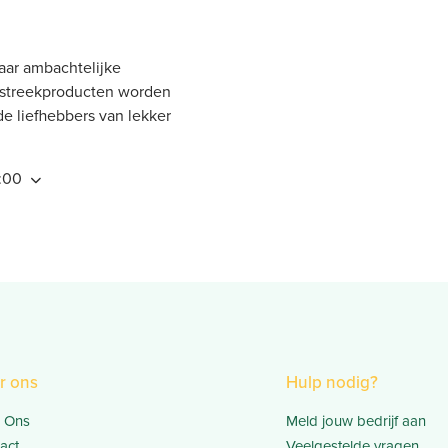
waar ambachtelijke
 streekproducten worden
e liefhebbers van lekker
6:00
r ons
Hulp nodig?
 Ons
Meld jouw bedrijf aan
act
Veelgestelde vragen