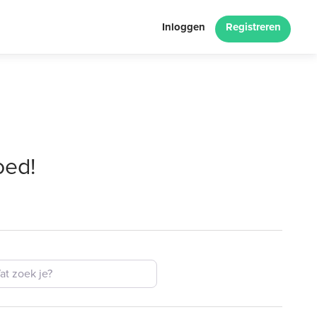
Inloggen
Registreren
oed!
ek je?