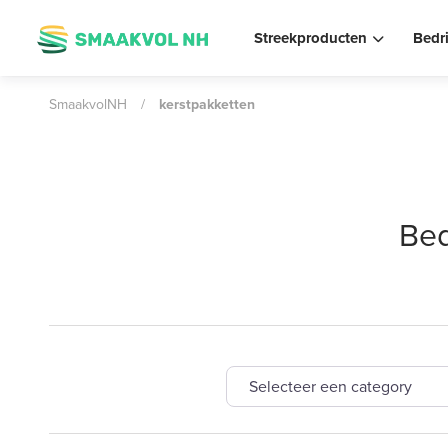
Streekproducten
Bedr
SmaakvolNH
/
kerstpakketten
Bed
Selecteer een category