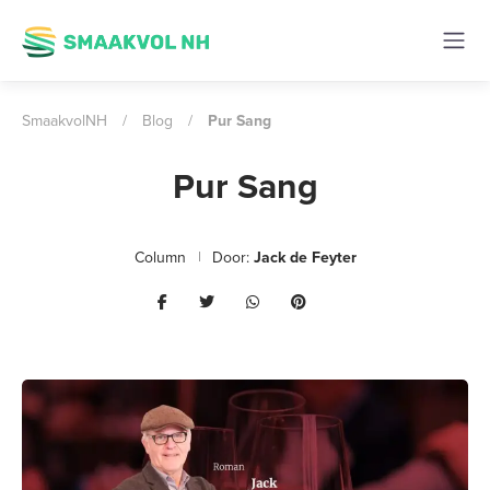
SmaakvolNH
/
Blog
/
Pur Sang
Pur Sang
Column
Door:
Jack de Feyter