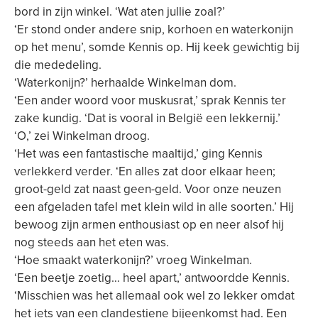
bord in zijn winkel. ‘Wat aten jullie zoal?’
‘Er stond onder andere snip, korhoen en waterkonijn
op het menu’, somde Kennis op. Hij keek gewichtig bij
die mededeling.
‘Waterkonijn?’ herhaalde Winkelman dom.
‘Een ander woord voor muskusrat,’ sprak Kennis ter
zake kundig. ‘Dat is vooral in België een lekkernij.’
‘O,’ zei Winkelman droog.
‘Het was een fantastische maaltijd,’ ging Kennis
verlekkerd verder. ‘En alles zat door elkaar heen;
groot-geld zat naast geen-geld. Voor onze neuzen
een afgeladen tafel met klein wild in alle soorten.’ Hij
bewoog zijn armen enthousiast op en neer alsof hij
nog steeds aan het eten was.
‘Hoe smaakt waterkonijn?’ vroeg Winkelman.
‘Een beetje zoetig… heel apart,’ antwoordde Kennis.
‘Misschien was het allemaal ook wel zo lekker omdat
het iets van een clandestiene bijeenkomst had. Een