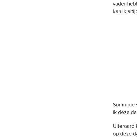
vader hebb
kan ik alti
Sommige v
ik deze da
Uiteraard 
op deze da