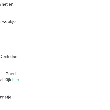
 het en
n weekje
. Denk dan
uis! Goed
d. Kijk
hier
onnetje