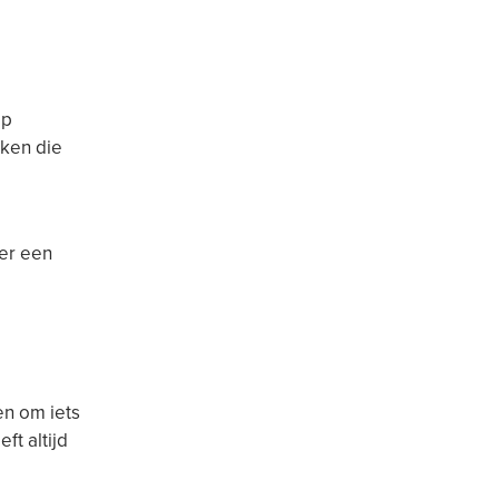
op
nken die
ker een
en om iets
t altijd