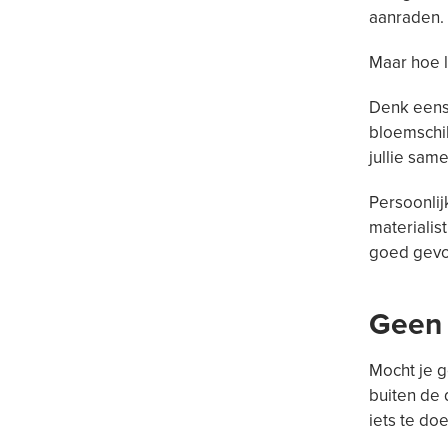
aanraden.
Maar hoe l
Denk eens
bloemschik
jullie sa
Persoonlij
materialis
goed gevo
Geen 
Mocht je g
buiten de 
iets te doe