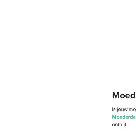
Moede
Is jouw mo
Moederdag
ontbijt.