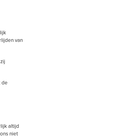
ijk
lijden van
zij
t de
jk altijd
ons niet