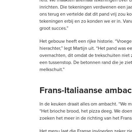
inrichten. Die tekeningen verdwenen een jaa
ons terug en vertelde dat dit pand vrij zou 
tekeningen erbij en zo konden we er in. Van
groot succes.”
Het gebouw heeft een rijke historie. “Vroege
hierachter,” legt Martijn uit. “Het pand was e
overnachten, dit omdat de trekschuiten niet 
een tussenstop. De betonnen rand die je zie
melkschuit.”
Frans-Italiaanse amba
In de keuken draait alles om ambacht. “We ma
“Het brioche brood, het pizza deeg. We doen
zoeken het meer in de richting van het Franse
Het menu laat die Franse invloeden zeker z