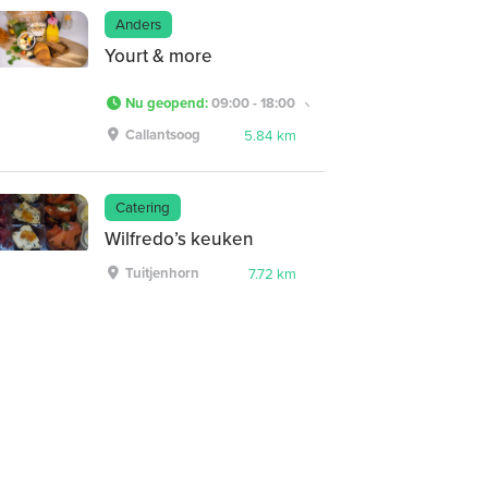
Anders
Yourt & more
Nu geopend
:
09:00 - 18:00
Callantsoog
5.84 km
Catering
Wilfredo’s keuken
Tuitjenhorn
7.72 km