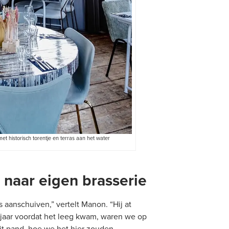
t historisch torentje en terras aan het water
 naar eigen brasserie
 aanschuiven,” vertelt Manon. “Hij at
jaar voordat het leeg kwam, waren we op
it pand, hoe we het hier zouden