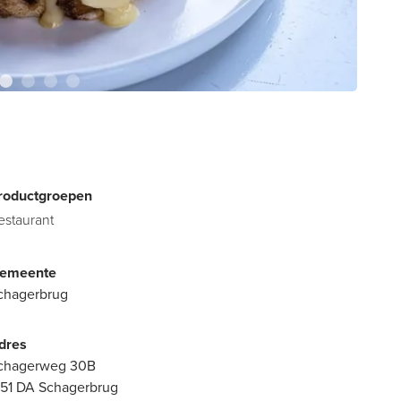
roductgroepen
estaurant
emeente
chagerbrug
dres
chagerweg 30B
751 DA Schagerbrug