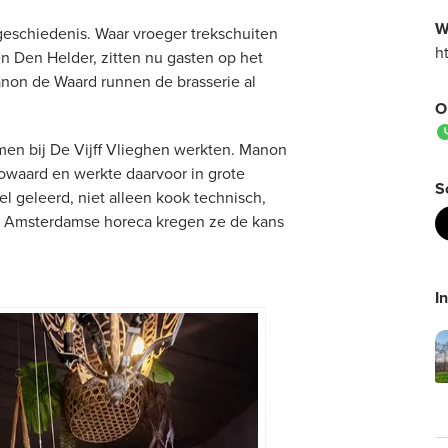
W
geschiedenis. Waar vroeger trekschuiten
h
 Den Helder, zitten nu gasten op het
Manon de Waard runnen de brasserie al
O
men bij De Vijff Vlieghen werkten. Manon
owaard en werkte daarvoor in grote
S
l geleerd, niet alleen kook technisch,
e Amsterdamse horeca kregen ze de kans
I