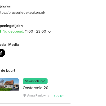
ebsite
ttps://brasseriedekeuken.nl/
peningstijden
Nu geopend
:
11:00 - 23:00
ocial Media
n de buurt
Vakantiehuisje
Oosterveld 20
Anna Paulowna
5.77 km