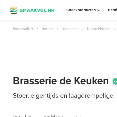
Streekproducten
Bedr
SmaakvolNH
/
Horeca
/
Nederland
/
Noord-Holland
/
Brasserie de Keuken
Stoer, eigentijds en laagdrempelige
diner
Frans-Italiaans
lunch