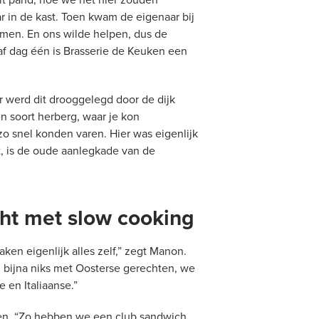
r in de kast. Toen kwam de eigenaar bij
komen. En ons wilde helpen, dus de
af dag één is Brasserie de Keuken een
r werd dit drooggelegd door de dijk
en soort herberg, waar je kon
zo snel konden varen. Hier was eigenlijk
t, is de oude aanlegkade van de
cht met slow cooking
ken eigenlijk alles zelf,” zegt Manon.
 bijna niks met Oosterse gerechten, we
 en Italiaanse.”
ien. “Zo hebben we een club sandwich