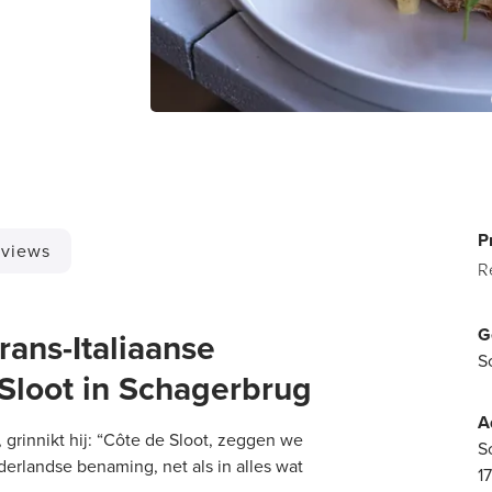
P
views
R
G
rans-Italiaanse
S
Sloot in Schagerbrug
A
, grinnikt hij: “Côte de Sloot, zeggen we
S
ederlandse benaming, net als in alles wat
1