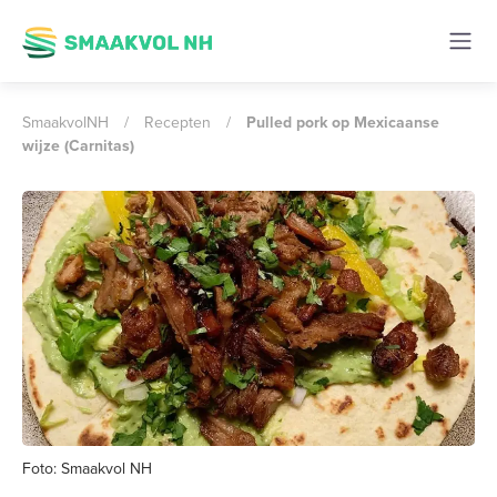
SmaakvolNH
/
Recepten
/
Pulled pork op Mexicaanse
wijze (Carnitas)
Foto: Smaakvol NH