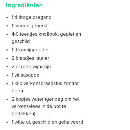
Ingrediënten
1 tl droge oregano
1 limoen geperst
4-6 teentjes knoflook, geplet en
geschild
1 tl komijnpoeder
2 blaadjes laurier
2 el rode wijnazijn
1 sinaasappel
1 kilo varkensbraadstuk zonder
been
2 kopjes water (genoeg om het
varkensvlees in de pot te
bedekken)
1 witte ui, geschild en gehalveerd