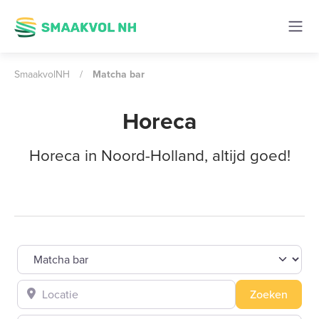
SmaakvolNH
/
Matcha bar
Horeca
Horeca in Noord-Holland, altijd goed!
Selecteer een category
Locatie
Zoeke
Zoeken