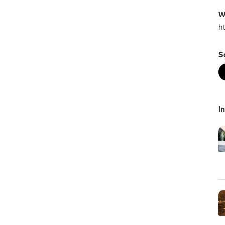
W
h
S
I