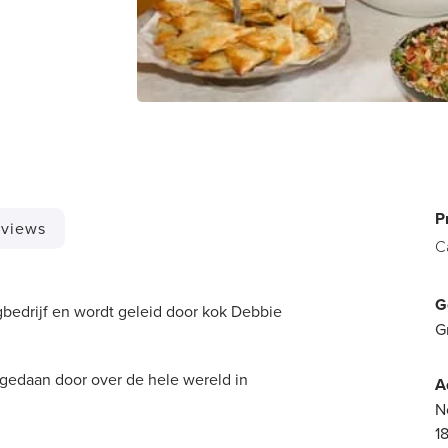
P
views
C
G
ngbedrijf en wordt geleid door kok Debbie
G
pgedaan door over de hele wereld in
A
N
1