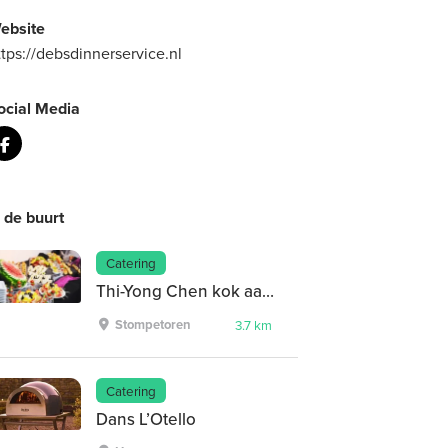
ebsite
ttps://debsdinnerservice.nl
ocial Media
n de buurt
Catering
Thi-Yong Chen kok aan huis
Stompetoren
3.7 km
Catering
Dans L’Otello