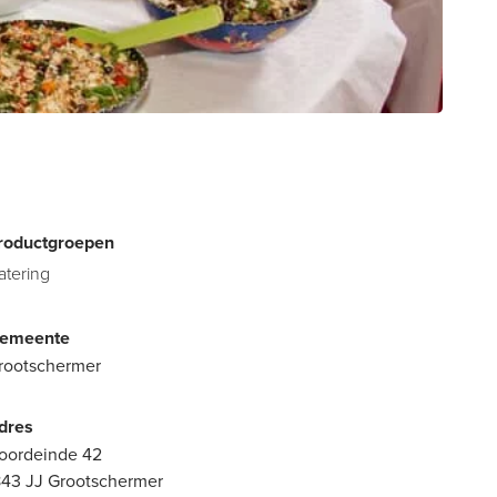
roductgroepen
atering
emeente
rootschermer
dres
oordeinde 42
843 JJ Grootschermer