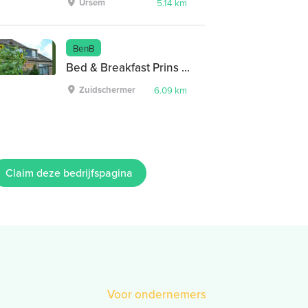
Ursem
5.14 km
BenB
Bed & Breakfast Prins Hendrik
Zuidschermer
6.09 km
Claim deze bedrijfspagina
Voor ondernemers