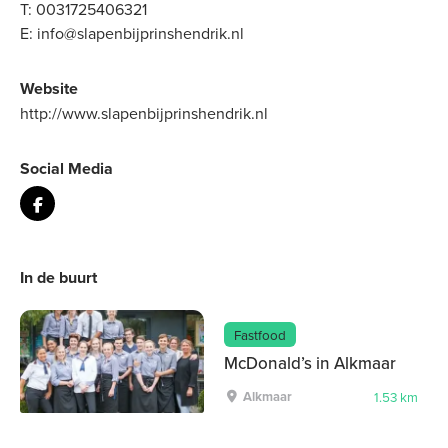
T:
0031725406321
E:
info@slapenbijprinshendrik.nl
Website
http://www.slapenbijprinshendrik.nl
Social Media
In de buurt
Fastfood
McDonald’s in Alkmaar
Alkmaar
1.53 km