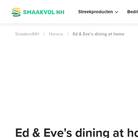
Streekproducten
Bedr
SmaakvolNH
/
Horeca
/
Ed & Eve’s dining at home
Ed & Eve's dining at 