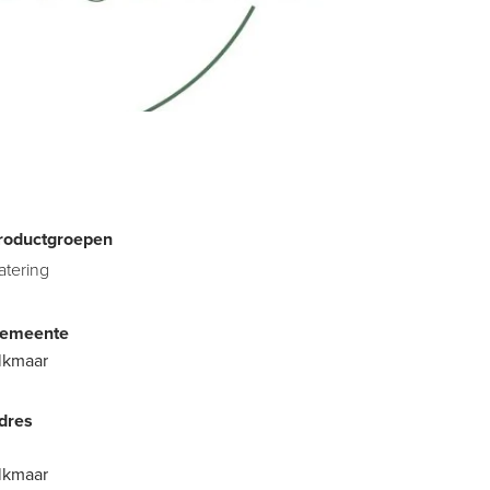
roductgroepen
atering
emeente
lkmaar
dres
lkmaar