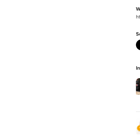
W
h
S
I