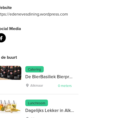
ebsite
ttps://edenevesdining.wordpress.com
ocial Media
n de buurt
Catering
De BierBasiliek Bierproeverijen
Alkmaar
0 meters
Lunchroom
Dagelijks Lekker in Alkmaar