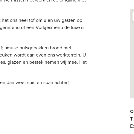
 het ons heel tof om u en uw gasten op
angenmenu of een Vorkjesmenu de luxe u
ef; amuse huisgebakken brood met
euken wordt dan even ons werkterrein. U
vies, glazen en bestek nemen wij mee. Het
en dan weer spic en span achter!
C
T:
E