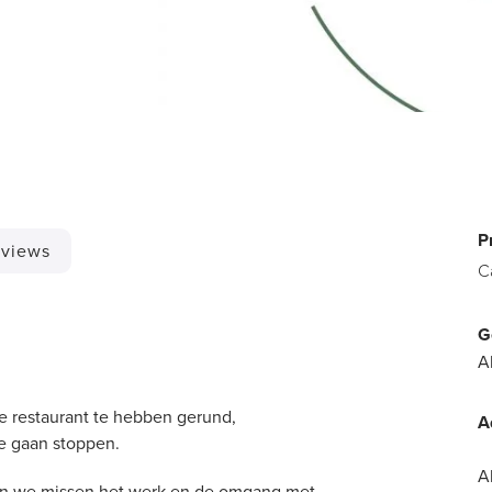
P
views
C
G
A
e restaurant te hebben gerund,​
A
e gaan stoppen.
A
n en we missen het werk en de omgang met