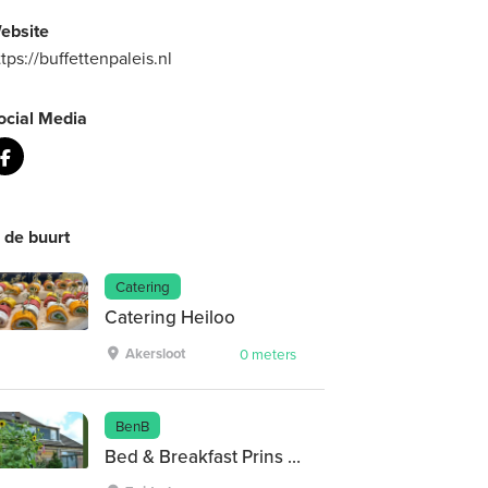
ebsite
ttps://buffettenpaleis.nl
ocial Media
n de buurt
Catering
Catering Heiloo
Akersloot
0 meters
BenB
Bed & Breakfast Prins Hendrik