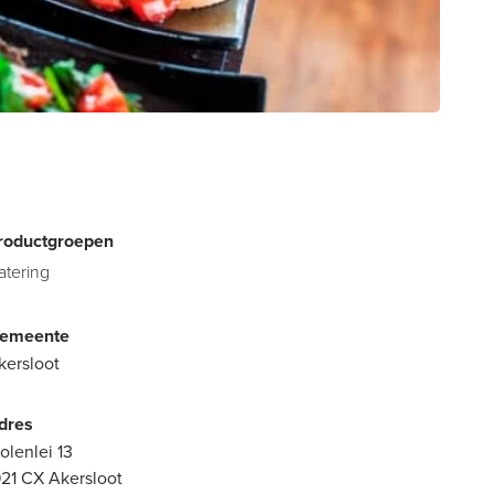
roductgroepen
atering
emeente
kersloot
dres
olenlei 13
921 CX Akersloot