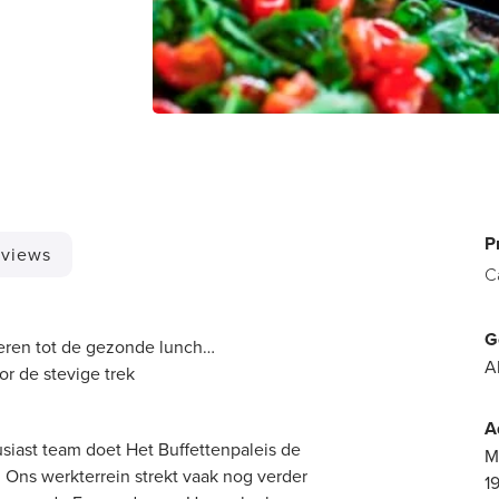
P
views
C
G
lieren tot de gezonde lunch…
A
oor de stevige trek
A
siast team doet Het Buffettenpaleis de
M
. Ons werkterrein strekt vaak nog verder
1