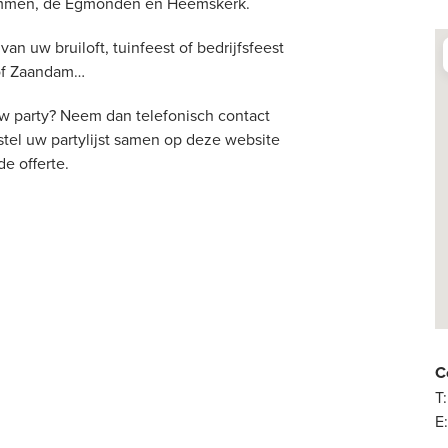
 Limmen, de Egmonden en Heemskerk.
an uw bruiloft, tuinfeest of bedrijfsfeest
 of Zaandam…
uw party? Neem dan telefonisch contact
stel uw partylijst samen op deze website
de offerte.
C
T:
E