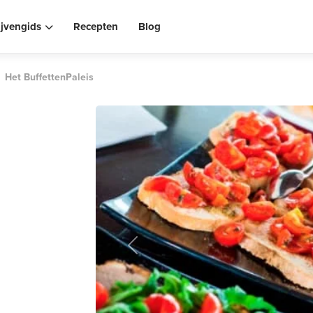
ijvengids
Recepten
Blog
Het BuffettenPaleis
Previous