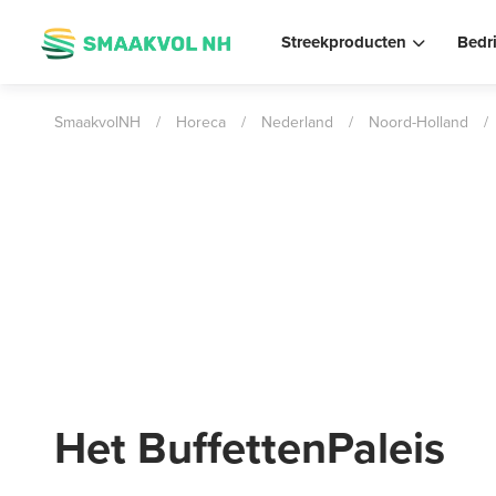
Streekproducten
Bedr
SmaakvolNH
/
Horeca
/
Nederland
/
Noord-Holland
/
Het BuffettenPaleis