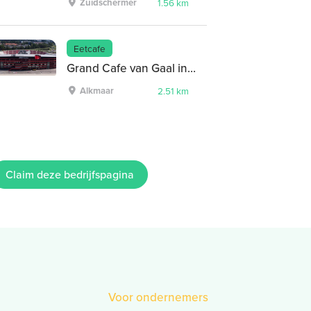
Zuidschermer
1.56 km
Eetcafe
Grand Cafe van Gaal in Alkmaar
Alkmaar
2.51 km
Claim deze bedrijfspagina
Voor ondernemers