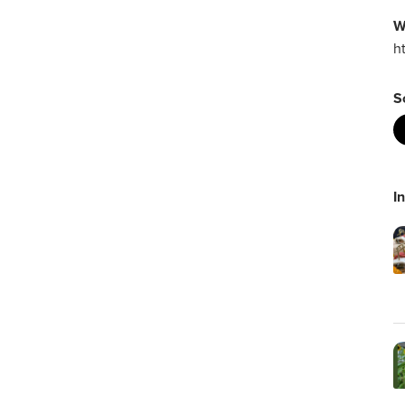
W
h
S
I