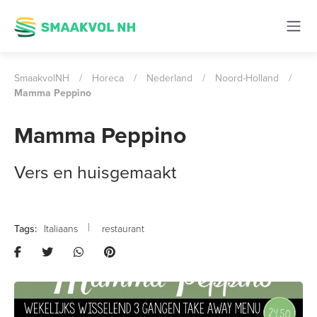
SmaakvolNH
/
Horeca
/
Nederland
/
Noord-Holland
/
Mamma Peppino
Mamma Peppino
Vers en huisgemaakt
Italiaans
restaurant